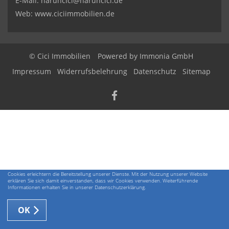
E-Mail:
haruncici@haruncici.de
Web: www.ciciimmobilien.de
© Cici Immobilien
Powered by
Immonia GmbH
Impressum
Widerrufsbelehrung
Datenschutz
Sitemap
Cookies erleichtern die Bereitstellung unserer Dienste. Mit der Nutzung unserer Website
erklären Sie sich damit einverstanden, dass wir Cookies verwenden. Weiterführende
Informationen erhalten Sie in unserer Datenschutzerklärung.
OK