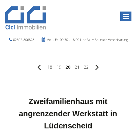
02392-806828
Mo. - Fr. 09.30 - 18.00 Uhr Sa. + So. nach Vereinbarung
18
19
20
21
22
Zweifamilienhaus mit
angrenzender Werkstatt in
Lüdenscheid