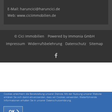
E-Mail:
haruncici@haruncici.de
Web: www.ciciimmobilien.de
© Cici Immobilien
Powered by
Immonia GmbH
Impressum
Widerrufsbelehrung
Datenschutz
Sitemap
Cookies erleichtern die Bereitstellung unserer Dienste. Mit der Nutzung unserer Website
erklären Sie sich damit einverstanden, dass wir Cookies verwenden. Weiterführende
Informationen erhalten Sie in unserer Datenschutzerklärung.
OK