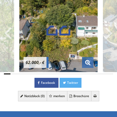
62.000,- €
Facebook
Twitter
Notizblock (
0
)
merken
Broschüre