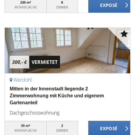
230 m²
8
WOHNFLÄCHE
ZIMMER
300,- €
VERMIETET
Werdohl
Mitten in der Innenstadt liegende 2
Zimmerwohnung mit Küche und eigenem
Gartenanteil
Dachgeschosswohnung
55 m²
2
WOHNFLÄCHE
ZIMMER