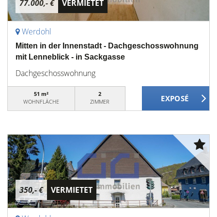
77.000,- €
VERMIETET
Werdohl
Mitten in der Innenstadt - Dachgeschosswohnung
mit Lenneblick - in Sackgasse
Dachgeschosswohnung
51 m²
2
WOHNFLÄCHE
ZIMMER
350,- €
VERMIETET