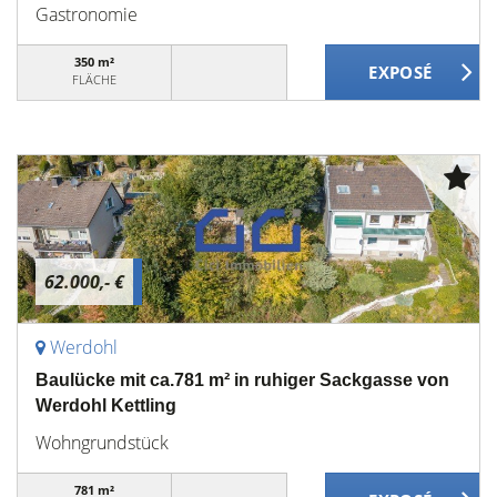
Gastronomie
350 m²
FLÄCHE
62.000,- €
Werdohl
Baulücke mit ca.781 m² in ruhiger Sackgasse von
Werdohl Kettling
Wohngrundstück
781 m²