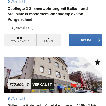
Werdohl
Gepflegte 2-Zimmerwohnung mit Balkon und
Stellplatz in modernem Wohnkomplex von
Pungelscheid
Etagenwohnung
68 m²
2
WOHNFLÄCHE
ZIMMER
750.000,- €
VERKAUFT
Werdohl
Mitten am Bahnhof - Kapitalanlage mit 4 WE- 4 GE,