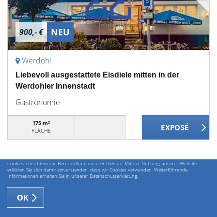
NEU
900,- €
Werdohl
Liebevoll ausgestattete Eisdiele mitten in der
Werdohler Innenstadt
Gastronomie
175 m²
FLÄCHE
Cookies erleichtern die Bereitstellung unserer Dienste. Mit der Nutzung unserer Website
erklären Sie sich damit einverstanden, dass wir Cookies verwenden. Weiterführende
Informationen erhalten Sie in unserer Datenschutzerklärung.
OK