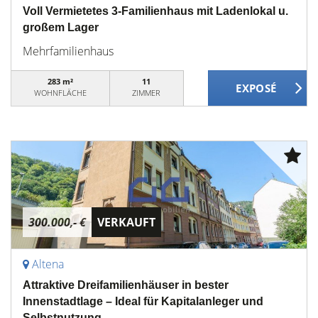
Voll Vermietetes 3-Familienhaus mit Ladenlokal u.
großem Lager
Mehrfamilienhaus
283 m²
11
WOHNFLÄCHE
ZIMMER
300.000,- €
VERKAUFT
Altena
Attraktive Dreifamilienhäuser in bester
Innenstadtlage – Ideal für Kapitalanleger und
Selbstnutzung