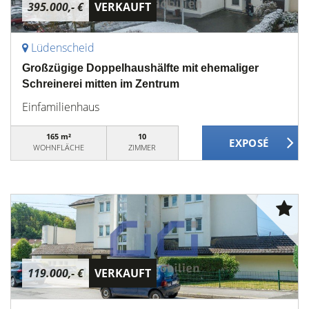
395.000,- €
VERKAUFT
Lüdenscheid
Großzügige Doppelhaushälfte mit ehemaliger
Schreinerei mitten im Zentrum
Einfamilienhaus
165 m²
10
WOHNFLÄCHE
ZIMMER
119.000,- €
VERKAUFT