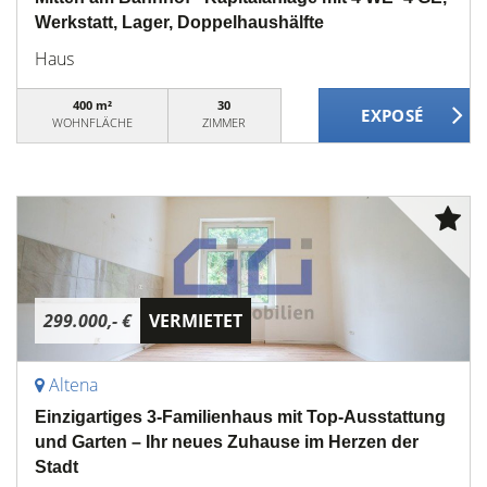
Werkstatt, Lager, Doppelhaushälfte
Haus
400 m²
30
WOHNFLÄCHE
ZIMMER
299.000,- €
VERMIETET
Altena
Einzigartiges 3-Familienhaus mit Top-Ausstattung
und Garten – Ihr neues Zuhause im Herzen der
Stadt