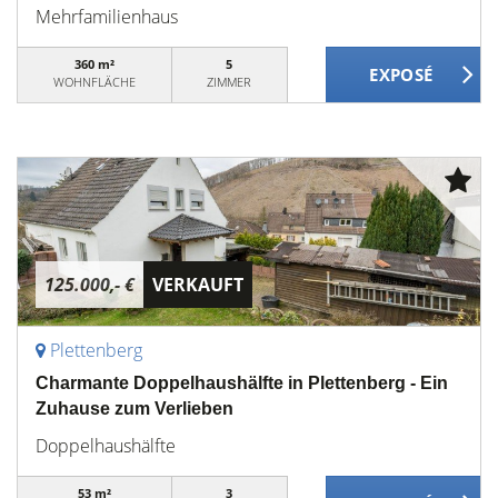
Mehrfamilienhaus
360 m²
5
WOHNFLÄCHE
ZIMMER
125.000,- €
VERKAUFT
Plettenberg
Charmante Doppelhaushälfte in Plettenberg - Ein
Zuhause zum Verlieben
Doppelhaushälfte
53 m²
3