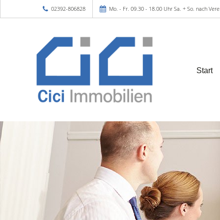
02392-806828
Mo. - Fr. 09.30 - 18.00 Uhr Sa. + So. nach Ver
Start