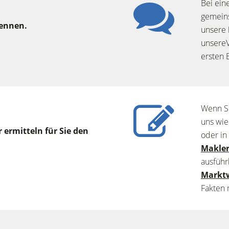
Bei ei
gemeins
kennen.
unsere
unsere
ersten 
Wenn Si
uns wie
 ermitteln für Sie den
oder in
Makler
ausführ
Markt
Fakten 