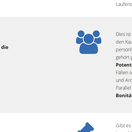
Laufen
Dies ist
den Kau
 die
persönl
gehört 
Potent
Fällen 
und Arc
Paralle
Bonit
Gibt es