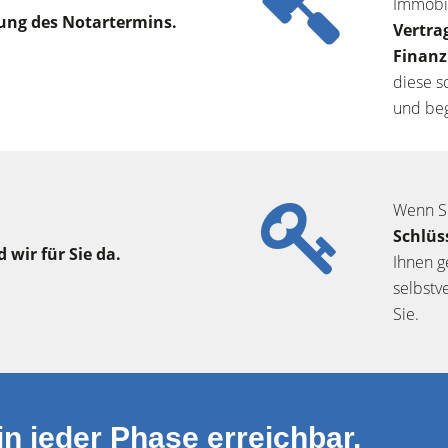
Immobil
ng des Notartermins.
Vertra
Finanz
diese s
und beg
Wenn Si
Schlüs
wir für Sie da.
Ihnen g
selbstv
Sie.
 in jeder Phase erreichbar.