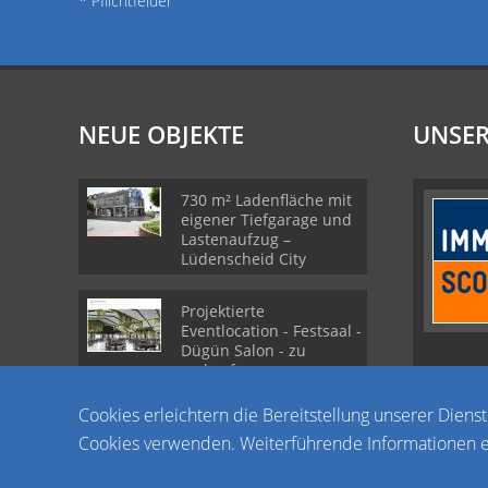
* Pflichtfelder
NEUE OBJEKTE
UNSER
730 m² Ladenfläche mit
eigener Tiefgarage und
Lastenaufzug –
Lüdenscheid City
Projektierte
Eventlocation - Festsaal -
Dügün Salon - zu
verkaufen
Cookies erleichtern die Bereitstellung unserer Diens
Cici Saray: Die Top-
Cookies verwenden. Weiterführende Informationen er
Eventlocation in der
Region mit
einzigartigem Design