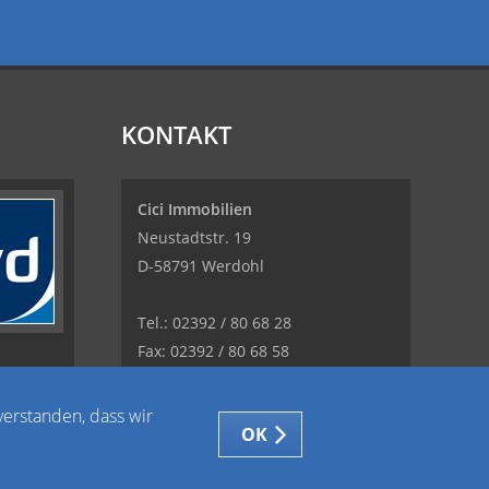
KONTAKT
Cici Immobilien
Neustadtstr. 19
D-58791 Werdohl
Tel.: 02392 / 80 68 28
Fax: 02392 / 80 68 58
E-Mail:
haruncici@haruncici.de
verstanden, dass wir
OK
Web: www.ciciimmobilien.de