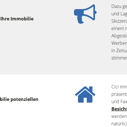
Dazu ge
und Lag
 Ihre Immobilie
Skizzen
einem r
Abgesti
Werbema
in Zeit
stimme
Cici Im
präsent
ilie potenziellen
und Fax
Besich
werden 
natürli